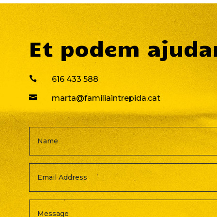
Et podem ajuda

616 433 588

marta@familiaintrepida.cat