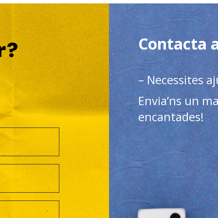
Contacta 
r?
– Necessites aj
Envia’ns un ma
encantades!