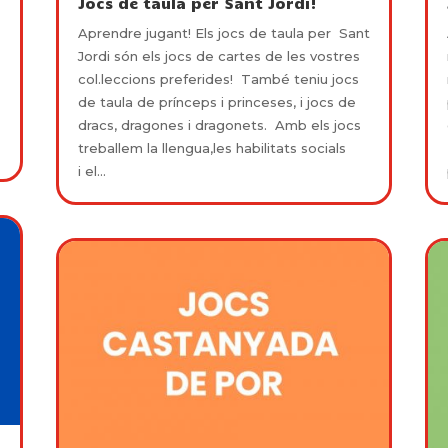
Jocs de taula per Sant Jordi!
Aprendre jugant! Els jocs de taula per Sant
Jordi són els jocs de cartes de les vostres
col.leccions preferides! També teniu jocs
de taula de prínceps i princeses, i jocs de
dracs, dragones i dragonets. Amb els jocs
treballem la llengua,les habilitats socials
i el...