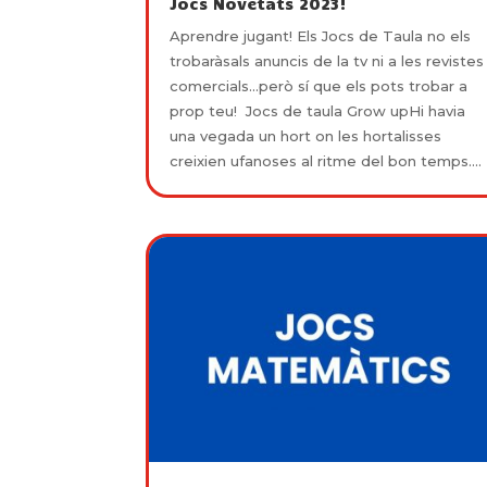
Jocs Novetats 2023!
Aprendre jugant! Els Jocs de Taula no els
trobaràsals anuncis de la tv ni a les revistes
comercials...però sí que els pots trobar a
prop teu! Jocs de taula Grow upHi havia
una vegada un hort on les hortalisses
creixien ufanoses al ritme del bon temps....