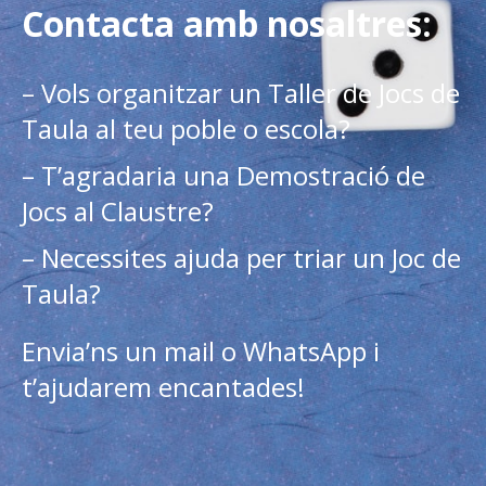
Contacta amb nosaltres:
– Vols organitzar un Taller de Jocs de
Taula al teu poble o escola?
– T’agradaria una Demostració de
Jocs al Claustre?
– Necessites ajuda per triar un Joc de
Taula?
Envia’ns un mail o WhatsApp i
t’ajudarem encantades!