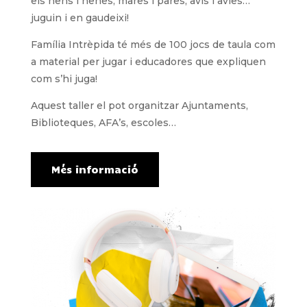
els nens i nenes, mares i pares, avis i àvies…
juguin i en gaudeixi!
Família Intrèpida té més de 100 jocs de taula com
a material per jugar i educadores que expliquen
com s’hi juga!
Aquest taller el pot organitzar Ajuntaments,
Biblioteques, AFA’s, escoles…
Més informació