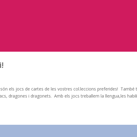
i!
 són els jocs de cartes de les vostres col.leccions preferides! També 
racs, dragones i dragonets. Amb els jocs treballem la llengua,les habil