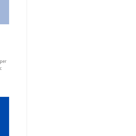
 per
c