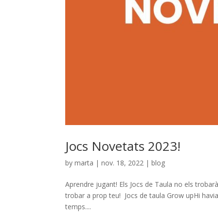
Jocs Novetats 2023!
by
marta
|
nov. 18, 2022
|
blog
Aprendre jugant! Els Jocs de Taula no els trobarà
trobar a prop teu! Jocs de taula Grow upHi havia
temps....